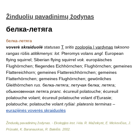
Žinduolių pavadinimų žodynas
белка-летяга
белка-летяга
voverė
skraiduolė
statusas
T
sritis
zoologija | vardynas
taksono
rangas
rūšis
atitikmenys
:
lot.
Pteromys volans
angl.
European
flying squirrel; Siberian flying squirrel
vok.
europäisches
Flughörnchen; fliegendes Eichhörnchen; Flughörnchen; gemeines
Flattereichhorn; gemeines Flattereichhörnchen; gemeines
Flatterhörnchen; gemeines Flughörnchen; gewönliches
Gleithörnchen
rus.
белка-летяга; летучая белка; летяга;
обыкновенная летяга
pranc.
écureuil polatouche; écureuil
polatouche volant; écureuil polatouche volant d’Eurasie;
polatouche; polatouche volant
ryšiai
:
platesnis terminas
–
eurazijinės voverės skraiduolės
Žinduolių pavadinimų žodynas. - Ekologijos inst. l-kla
.
R. Mažeikytė, E. Mickevičius, J.
Prūsaitė, K. Baranauskas, R. Baleišis
.
2002
.