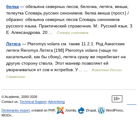
белка
— обезьяна северных лесов, белочка, летяга, векша;
телеутка Словарь русских синонимов. белка векша (прост.) /
образно: обезьяна северных лесов Словарь синонимов
русского языка. Практический справочник. М.: Русский язык. З.
Е. Александрова. 20 …
Словарь синонимов
Летяга
— Pteromys volans см. также 11.2.1. Род Азиатские
летяги Reromys Летяга [198] Pteromys volans (чаще по
касательной, как бы сбоку), летяга сразу же перебегает на
другую сторону ствола. Этот маневр позволяет ей
уворачиваться от сов и ястребов. У… …
Животные России.
Справочник
© Academic, 2000-2026
18+
Contact us:
Technical Support
,
Advertising
Dictionaries export
, created on PHP,
Joomla,
Drupal,
WordPress,
MODx.