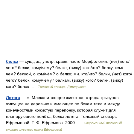
белка
— сущ., ж., употр. сравн. часто Морфология: (нет) кого/
чего? белки, кому/чему? белке, (вижу) кого/что? белку, кем/
чем? белкой, о ком/чём? о белке; мн. кто/что? белки, (нет) кого/
чего? белок, кому/чему? белкам, (вижу) кого? белки, (вижу)
кого? белок …
Толковый словарь Дмитриева
Летяга
— ж. Млекопитающее животное отряда грызунов,
живущее на деревьях и имеющее по бокам тела и между
конечностями кожистую перепонку, которая служит для
планирующего полёта; белка летяга. Толковый словарь
Ефремовой. Т. Ф. Ефремова. 2000 …
Современный толковый
словарь русского языка Ефремовой