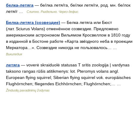
белка-летяга
— бе/лка летя/га, бе/лки летя/ги, род. мн. бе/лок
летя/г …
Слитно. Раздельно. Через дефис.
Белка-летяга (созвездие)
— Белка летяга или Бюст
(лат. Sciurus Volans) отменённое созвездие. Предложено
американским астрономом Вильямом Кросвеллом в 1810 году
в изданной в Бостоне работе «Карта звёздного неба в проекции
Меркатора…». Созвездие никогда не пользовалось… …
Википедия
летяга
— voverė skraiduolė statusas T sritis zoologija | vardynas
taksono rangas rūšis atitikmenys: lot. Pteromys volans angl.
European flying squirrel; Siberian flying squirrel vok. europäisches
Flughörnchen; fliegendes Eichhörnchen; Flughörnchen;… …
Žinduolių pavadinimų žodynas