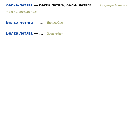
белка-летяга
— белка летяга, белки летяги …
Орфографический
словарь-справочник
Белка-летяга
— …
Википедия
Белка летяга
— …
Википедия